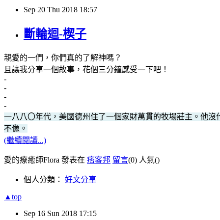
Sep
20
Thu
2018
18:57
斷輪迴-楔子
親愛的一們，你們真的了解神嗎？
且讓我分享一個故事，花個三分鐘感受一下吧！
-
-
-
-
一八八〇年代，美國德州住了一個家財萬貫的牧場莊主。他沒
不像。
(繼續閱讀...)
愛的療癒師Flora 發表在
痞客邦
留言
(0)
人氣(
)
個人分類：
好文分享
▲top
Sep
16
Sun
2018
17:15