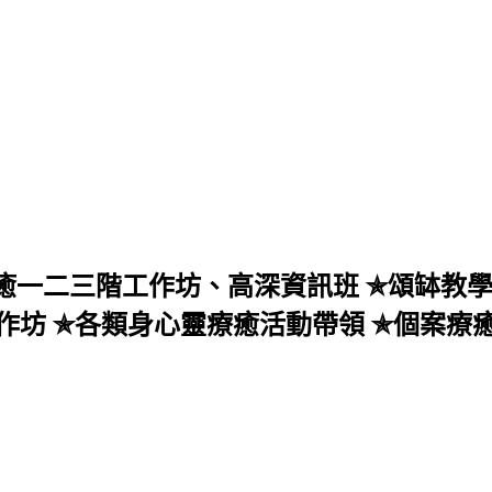
療癒一二三階工作坊、高深資訊班 ✯頌缽教學、個案
作坊 ✯各類身心靈療癒活動帶領 ✯個案療癒